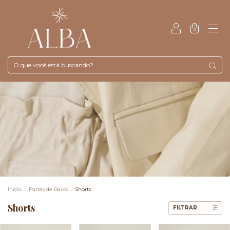
0
Início
.
Partes de Baixo
.
Shorts
Shorts
FILTRAR