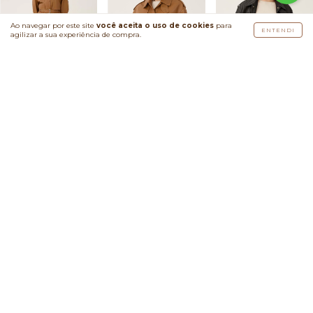
Ao navegar por este site
você aceita o uso de cookies
para
ENTENDI
agilizar a sua experiência de compra.
R$2.290,00
R$2.290,00
R$2.290,00
R$2.175,50
com
PIX
R$2.175,50
com
PIX
R$2.175,50
com
PIX